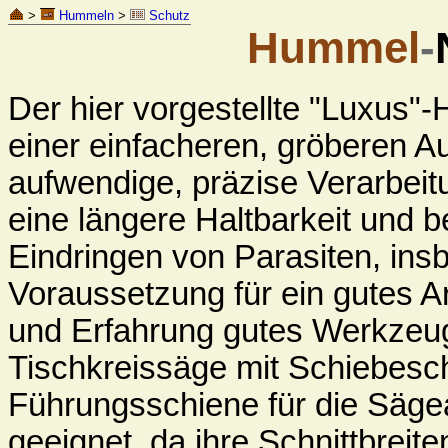
>
Hummeln
>
Schutz
Hummel
-
Der hier vorgestellte "Luxus"-
einer einfacheren, gröberen A
aufwendige, präzise Verarbeitu
eine längere Haltbarkeit und
Eindringen von Parasiten, in
Voraussetzung für ein gutes A
und Erfahrung gutes Werkzeug
Tischkreissäge mit Schiebesch
Führungsschiene für die Säge
geeignet, da ihre Schnittbreit