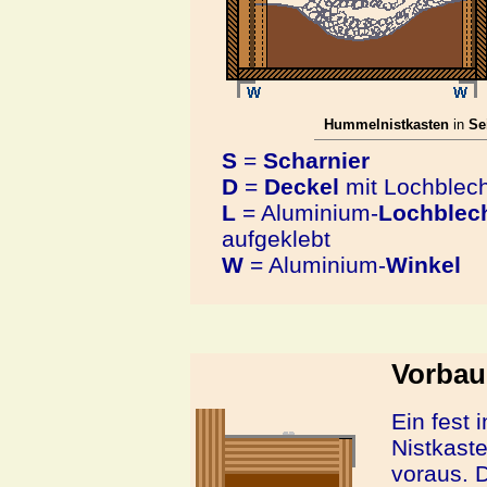
Hummelnistkasten
in
Se
S
=
Scharnier
D
=
Deckel
mit Lochblech
L
= Aluminium-
Lochblec
aufgeklebt
W
= Aluminium-
Winkel
Vorbau 
Ein fest i
Nistkast
voraus. 