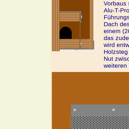
Vorbaus 
Alu-T-Pro
Führungs
Dach des 
einem (2
das zude
wird ent
Holzsteg
Nut zwis
weiteren 