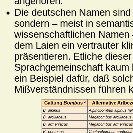
angehören.
Die deutschen Namen sind of
sondern – meist in semanti
wissenschaftlichen Namen 
dem Laien ein vertrauter k
präsentieren. Etliche diese
Sprachgemeinschaft kaum 
ein Beispiel dafür, daß sol
Mißverständnissen führen 
Gattung
Bombus
²
Alternative Artbe
B. alpinus
Alpinobombus alpinus hell
B. argillaceus
Megabombus argillaceus
B. armeniacus
Megabombus armeniacus
B. confusus
Confusibombus confusus