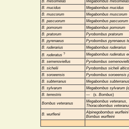
B. mesomelas
Megabombus mesomelas
B. mucidus
Megabombus mucidus
B. muscorum
Megabombus muscorum
B. pascuorum
Megabombus pascuorum f
B. pomorum
Megabombus pomorum
B. pratorum
Pyrobombus pratorum
B. pyrenaeus
Pyrobombus pyrenaeus te
B. ruderarius
Megabombus ruderarius
?
Megabombus ruderatus e
B. ruderatus
B. semenoviellus
Pyrobombus semenoviell
B. sichelii
Pyrobombus sicheli altico
B. soroeensis
Pyrobombus soroeensis p
B. subterranus
Megabombus subterranu
B. sylvarum
Megabombus sylvarum (di
B. terrestris
— (s.
Bombus
)
Megabombus veteranus
,
Bombus veteranus
Thoracobombus veteranu
Alpinegobombus wurfleini
B. wurflenii
Bombus wurfleini