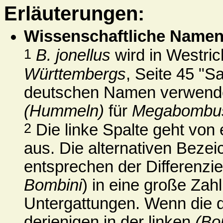
Erläuterungen:
Wissenschaftliche Name
1
B. jonellus
wird in Westri
Württembergs
, Seite 45 "
deutschen Namen verwendet
(Hummeln)
für
Megabombus
2
Die linke Spalte geht von 
aus. Die alternativen Beze
entsprechen der Differenzi
Bombini
) in eine große Za
Untergattungen. Wenn die d
derjenigen in der linken
(Bo