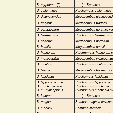
B. cryptarum
(?)
— (s.
Bombus
)
B. cullumanus
Pyrobombus cullumanus
B. distinguendus
Megabombus distinguend
B. fragrans
Megabombus fragans
B. gerstaeckeri
Megabombus gerstaecker
B. haematurus
Pyrobombus haematurus
B. hortorum
Megabombus hortorum
B. humilis
Megabombus humilis
B. hypnorum
Pyromombus hypnorum er
B. inexpectatus
Megabombus inexpectat
B. jonellus
Pyrobombus jonellus mar
B. laesus
Megabombus laesus moc
B. lapidarius
Pyrobombus lapidarius
B. lapponicus
bzw.
Pyrobombus lapponicus
B. monticola
bzw.
Pyrobombus monticola
B. m. hypsophilus
Pyrobombus monticola hy
B. lucorum
— (s.
Bombus
)
B. magnus
Bombus magnus flavoscut
B. mendax
Bombias mendax