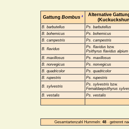
Alternative Gattu
Gattung
Bombus
²
(Kuckuckshu
B. barbutellus
Ps. barbutellus
B. bohemicus
Ps. bohemicus
B. campestris
Ps. campestris
Ps. flavidus
bzw.
B. flavidus
Psithyrus flavidus alpium
B. maxillosus
Ps. maxillosus
B. norvegicus
Ps. norvegicus
B. quadricolor
Ps. quadricolor
B. rupestris
Ps. rupestris
Ps. sylvestris
bzw.
B. sylvestris
Fernaldaepsithyrus sylves
B. vestalis
Ps. vestalis
Gesamtartenzahl Hummeln:
48
· getrennt na