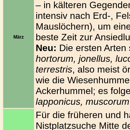
– in kälteren Gegenden
intensiv nach Erd-, Fe
Mauslöchern), um eine 
beste Zeit zur Ansied
März
Neu:
Die ersten Arten 
hortorum, jonellus, l
terrestris
, also meist ö
wie die Wiesenhumme
Ackerhummel; es folg
lapponicus, muscorum
Für die früheren und hä
Nistplatzsuche Mitte 