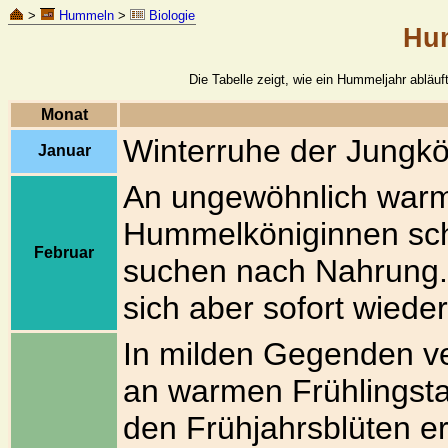
>
Hummeln
>
Biologie
Hu
Die Tabelle zeigt, wie ein Hummeljahr abläuf
Monat
Winterruhe der Jungkö
Januar
An ungewöhnlich war
Hummelköniginnen sch
Februar
suchen nach Nahrung.
sich aber sofort wiede
In milden Gegenden ve
an warmen Frühlingsta
den Frühjahrsblüten e