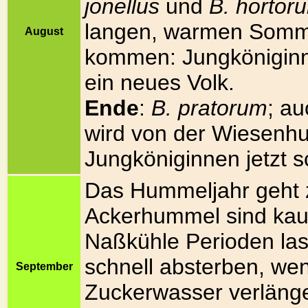
jonellus
und
B. hortor
langen, warmen Somme
August
kommen: Jungköniginn
ein neues Volk.
Ende
:
B. pratorum
; a
wird von der Wiesenhu
Jungköniginnen jetzt s
Das Hummeljahr geht 
Ackerhummel sind ka
Naßkühle Perioden las
schnell absterben, wen
September
Zuckerwasser verlänge