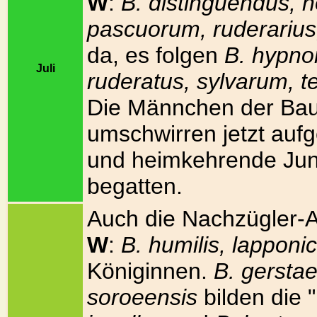
W
:
B. distinguendus, 
pascuorum, ruderarius,
da, es folgen
B. hypnor
Juli
ruderatus, sylvarum, te
Die Männchen der B
umschwirren jetzt auf
und heimkehrende Jun
begatten.
Auch die Nachzügler-Art
W
:
B. humilis, lapponi
Königinnen.
B. gersta
soroeensis
bilden die 